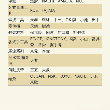
帶鋸
魚牌、NACHI、AMADA、NCC
各式量測工
KDS、TAJIMA
具
焊接工具
天泰、環球、中一、OK 牌、小池、田中
零件櫃
天鋼、樹德
包裝材料
保潔膜、鐵皮、封口機、打包帶
EINGT、KINGTONY、K牌、小山、富具
各式手工具
亞、常舜、握手牌
馬達系列
東元、泰偉
沉水幫浦(泵
大井
浦)
傳動皮帶
三五、大象
OEGAN、NSK、KOYO、NACHI、SKF、
軸承
東歐